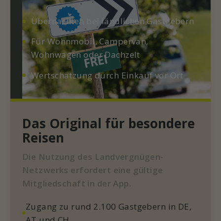
Übernachten bei ländlichen Gastgebern
Für Wohnmobil, Campervan,
Wohnwagen oder Dachzelt
Wertschätzung durch Einkauf vor Ort
Das Original für besondere
Reisen
Die Nutzung des Landvergnügen-
Netzwerks erfordert eine gültige
Mitgliedschaft in der App.
Zugang zu rund 2.100 Gastgebern in DE,
AT und CH