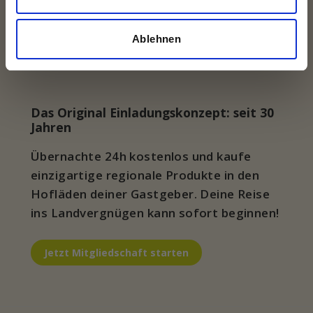
Ablehnen
Das Original Einladungskonzept: seit 30
Jahren
Übernachte 24h kostenlos und kaufe
einzigartige regionale Produkte in den
Hofläden deiner Gastgeber. Deine Reise
ins Landvergnügen kann sofort beginnen!
Jetzt Mitgliedschaft starten