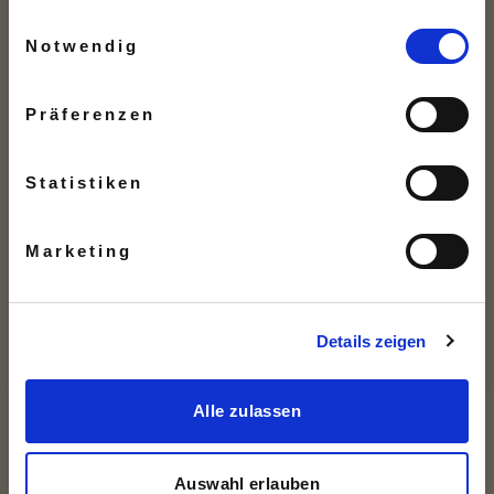
Einwilligungsauswahl
Jetzt Rabattcode erhalten.
Notwendig
Email
Präferenzen
10% Code sichern
Statistiken
Marketing
Mit der Eingabe deiner Email-Adresse stimmst du
unseren
Datenschut
zbestimmungen
zu.
Dieses Angebot gilt nur für Kunden ohne bereits aktive
Details zeigen
Mitgliedschaft.
Alle zulassen
Auswahl erlauben